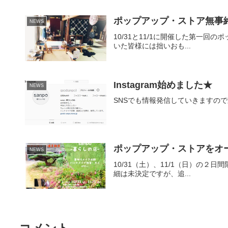
ポップアップ・ストア無事
NEWS
10/31と11/1に開催した第一
いた皆様には拙いおも...
Instagram始めました★
NEWS
SNSでも情報発信していきますので宜し
ポップアップ・ストアをオ
NEWS
10/31（土）、11/1（日）の
細は未決定ですが、追...